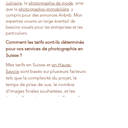
culinaire
, la
photographie de mode
, ainsi
que la
photographie immobilière
, y
compris pour des annonces Airbnb. Mon
expertise couvre un large éventail de
besoins visuels pour les entreprises et les
particuliers.
Comment les tarifs sont-ils déterminés
pour vos services de photographie en
Suisse ?
Mes tarifs en Suisse et
en Haute-
Savoie
sont basés sur plusieurs facteurs
tels que la complexité du projet, le
temps de prise de vue, le nombre
d'images finales souhaitées, et les
éventuelles exigences spécifiques de
post-production. Je propose des
forfaits personnalisés pour répondre à
vos besoins spécifiques et assurer une
transparence totale des coûts.